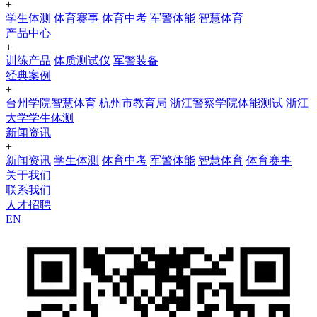
+
学生体测
体育赛事
体育中考
军警体能
智慧体育
产品中心
+
训练产品
体质测试仪
军警装备
经典案例
+
台州学院智慧体育
杭州市教育局
浙江警察学院体能测试
浙江
大学学生体测
新闻资讯
+
新闻资讯
学生体测
体育中考
军警体能
智慧体育
体育赛事
关于我们
联系我们
人才招聘
EN