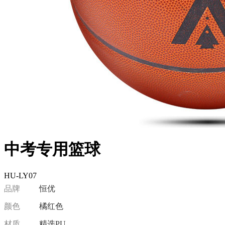
中考专用篮球
HU-LY07
品牌
恒优
颜色
橘红色
材质
精选PU