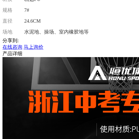
规格
7#
直径
24.6CM
场地
水泥地、操场、室内橡胶地等
分享到:
在线咨询
马上询价
产品详细