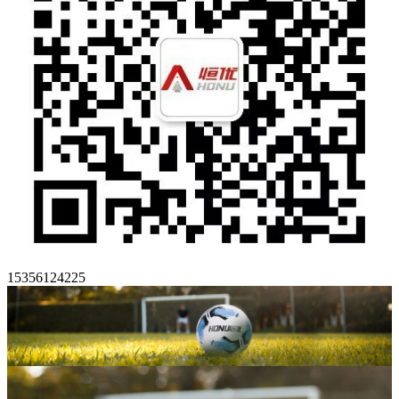
15356124225