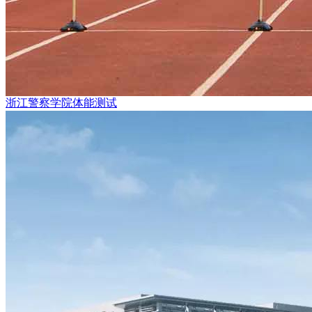
浙江警察学院体能测试