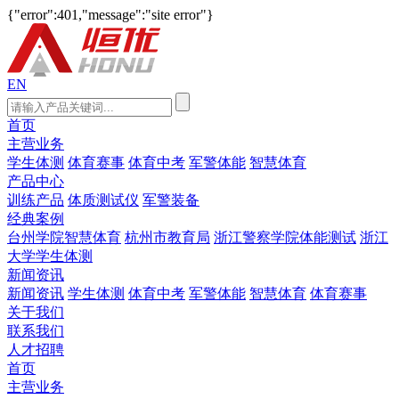
{"error":401,"message":"site error"}
EN
首页
主营业务
学生体测
体育赛事
体育中考
军警体能
智慧体育
产品中心
训练产品
体质测试仪
军警装备
经典案例
台州学院智慧体育
杭州市教育局
浙江警察学院体能测试
浙江
大学学生体测
新闻资讯
新闻资讯
学生体测
体育中考
军警体能
智慧体育
体育赛事
关于我们
联系我们
人才招聘
首页
主营业务