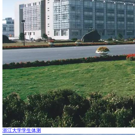
浙江大学学生体测