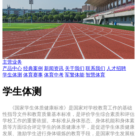
主营业务
产品中心
经典案例
新闻资讯
关于我们
联系我们
人才招聘
学生体测
体育赛事
体育中考
军警体能
智慧体育
学生体测
《国家学生体质健康标准》是国家对学校教育工作的基础
性指导文件和教育质量基本标准，是评价学生综合素质和评估
学校工作的重要依据。本标准从身体形态、身体机能和身体素
质等方面综合评定学生的体质健康水平，是促进学生体质健康
发展、激励学生进行身体锻炼的教育手段，是国家学生发展核