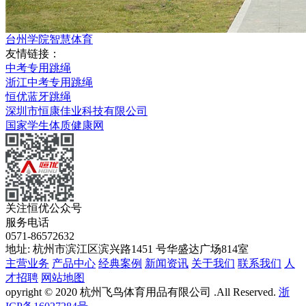
台州学院智慧体育
友情链接：
中考专用跳绳
浙江中考专用跳绳
恒优蓝牙跳绳
深圳市恒康佳业科技有限公司
国家学生体质健康网
关注恒优公众号
服务电话
0571-86572632
地址: 杭州市滨江区滨兴路1451 号华盛达广场814室
主营业务
产品中心
经典案例
新闻资讯
关于我们
联系我们
人
才招聘
网站地图
opyright © 2020 杭州飞鸟体育用品有限公司 .All Reserved.
浙