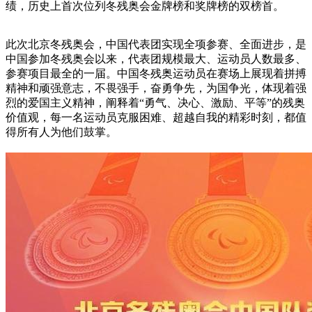
绩，历史上首次位列冬残奥会金牌榜和奖牌榜的双榜首。
此次北京冬残奥会，中国代表团实现全项参赛、全面进步，是
中国参加冬残奥会以来，代表团规模最大、运动员人数最多、
参赛项目最全的一届。中国冬残奥运动员在赛场上展现着拼搏
精神和顽强意志，不畏强手，奋勇争先，为国争光，体现着强
烈的爱国主义精神，阐释着“勇气、决心、激励、平等”的残奥
价值观，每一名运动员克服困难、超越自我的精彩时刻，都值
得所有人为他们鼓掌。